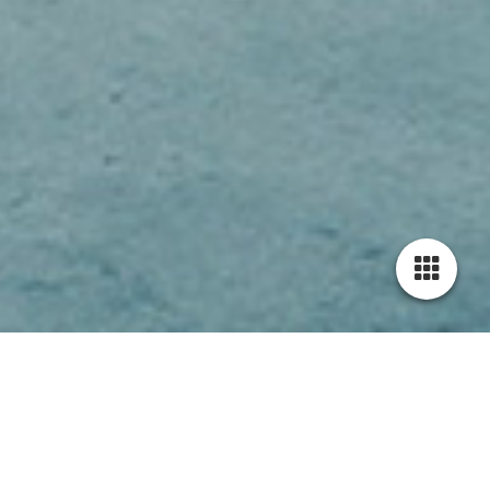
Cookie-Einstellungen
Diese Webseite verwendet Cookies, um Besuchern ein optimales
Nutzererlebnis zu bieten. Bestimmte Inhalte von Drittanbietern werden
nur angezeigt, wenn die entsprechende Option aktiviert ist. Die
Datenverarbeitung kann dann auch in einem Drittland erfolgen.
Weitere Informationen hierzu in der Datenschutzerklärung.
GUTACHTEN/SACHVER­STÄNDIGEN­TÄTIGKEIT
Technisch notwendige